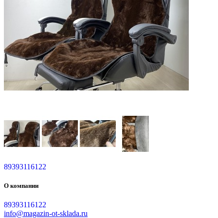
89393116122
О компании
89393116122
info@magazin-ot-sklada.ru