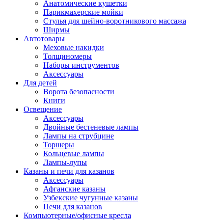
Анатомические кушетки
Парикмахерские мойки
Стулья для шейно-воротникового массажа
Ширмы
Автотовары
Меховые накидки
Толщиномеры
Наборы инструментов
Аксессуары
Для детей
Ворота безопасности
Книги
Освещение
Аксессуары
Двойные бестеневые лампы
Лампы на струбцине
Торшеры
Кольцевые лампы
Лампы-лупы
Казаны и печи для казанов
Аксессуары
Афганские казаны
Узбекские чугунные казаны
Печи для казанов
Компьютерные/офисные кресла