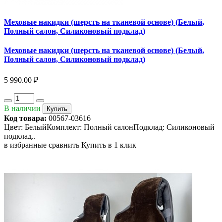
Меховые накидки (шерсть на тканевой основе) (Белый,
Полный салон, Силиконовый подклад)
Меховые накидки (шерсть на тканевой основе) (Белый,
Полный салон, Силиконовый подклад)
5 990.00 ₽
В наличии
Купить
Код товара:
00567-03616
Цвет: БелыйКомплект: Полный салонПодклад: Силиконовый
подклад..
в избранные
сравнить
Купить в 1 клик