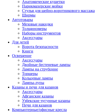
Анатомические кушетки
Парикмахерские мойки
Стулья для шейно-воротникового массажа
Ширмы
Автотовары
Меховые накидки
Толщиномеры
Наборы инструментов
Аксессуары
Для детей
Ворота безопасности
Книги
Освещение
Аксессуары
Двойные бестеневые лампы
Лампы на струбцине
Торшеры
Кольцевые лампы
Лампы-лупы
Казаны и печи для казанов
Аксессуары
Афганские казаны
Узбекские чугунные казаны
Печи для казанов
Компьютерные/офисные кресла