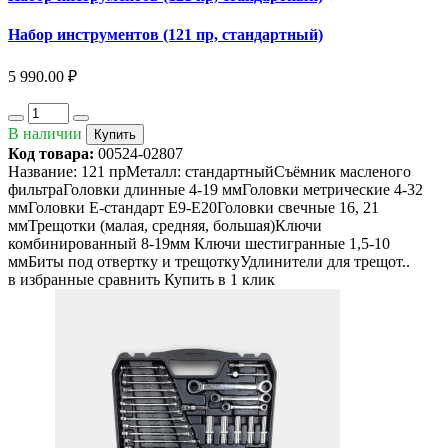
Набор инструментов (121 пр, стандартный)
5 990.00 ₽
В наличии
Купить
Код товара:
00524-02807
Название: 121 прМеталл: стандартныйСъёмник масленого
фильтраГоловки длинные 4-19 ммГоловки метрические 4-32
ммГоловки Е-стандарт Е9-Е20Головки свечные 16, 21
ммТрещотки (малая, средняя, большая)Ключи
комбинированный 8-19мм Ключи шестигранные 1,5-10
ммБиты под отвертку и трещоткуУдлинители для трещот..
в избранные
сравнить
Купить в 1 клик