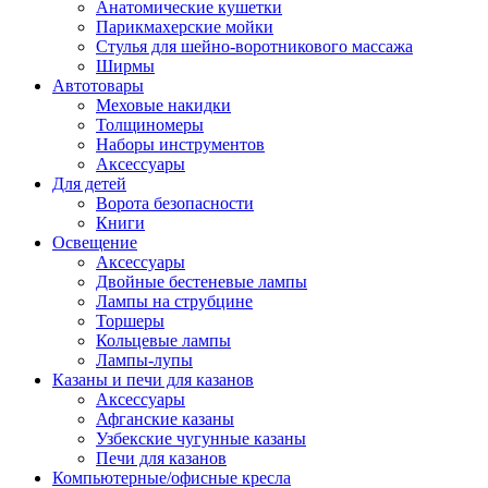
Анатомические кушетки
Парикмахерские мойки
Стулья для шейно-воротникового массажа
Ширмы
Автотовары
Меховые накидки
Толщиномеры
Наборы инструментов
Аксессуары
Для детей
Ворота безопасности
Книги
Освещение
Аксессуары
Двойные бестеневые лампы
Лампы на струбцине
Торшеры
Кольцевые лампы
Лампы-лупы
Казаны и печи для казанов
Аксессуары
Афганские казаны
Узбекские чугунные казаны
Печи для казанов
Компьютерные/офисные кресла