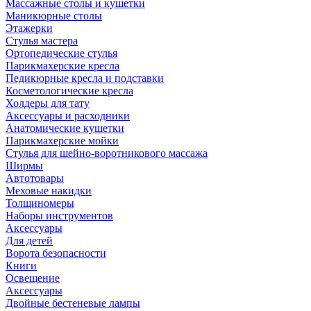
Массажные столы и кушетки
Маникюрные столы
Этажерки
Стулья мастера
Ортопедические стулья
Парикмахерские кресла
Педикюрные кресла и подставки
Косметологические кресла
Холдеры для тату
Аксессуары и расходники
Анатомические кушетки
Парикмахерские мойки
Стулья для шейно-воротникового массажа
Ширмы
Автотовары
Меховые накидки
Толщиномеры
Наборы инструментов
Аксессуары
Для детей
Ворота безопасности
Книги
Освещение
Аксессуары
Двойные бестеневые лампы