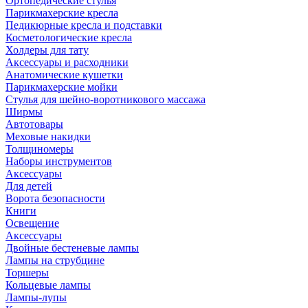
Ортопедические стулья
Парикмахерские кресла
Педикюрные кресла и подставки
Косметологические кресла
Холдеры для тату
Аксессуары и расходники
Анатомические кушетки
Парикмахерские мойки
Стулья для шейно-воротникового массажа
Ширмы
Автотовары
Меховые накидки
Толщиномеры
Наборы инструментов
Аксессуары
Для детей
Ворота безопасности
Книги
Освещение
Аксессуары
Двойные бестеневые лампы
Лампы на струбцине
Торшеры
Кольцевые лампы
Лампы-лупы