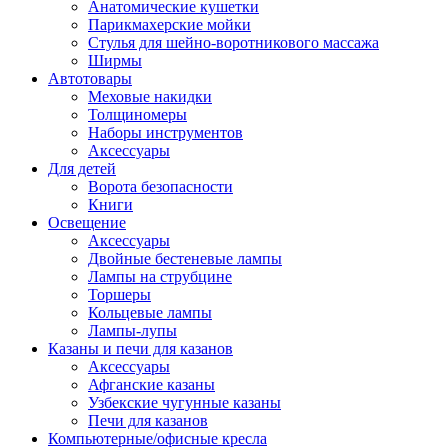
Анатомические кушетки
Парикмахерские мойки
Стулья для шейно-воротникового массажа
Ширмы
Автотовары
Меховые накидки
Толщиномеры
Наборы инструментов
Аксессуары
Для детей
Ворота безопасности
Книги
Освещение
Аксессуары
Двойные бестеневые лампы
Лампы на струбцине
Торшеры
Кольцевые лампы
Лампы-лупы
Казаны и печи для казанов
Аксессуары
Афганские казаны
Узбекские чугунные казаны
Печи для казанов
Компьютерные/офисные кресла