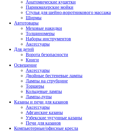
Анатомические кушетки
Парикмахерские мойки
Стулья для шейно-воротникового массажа
Ширмы
Автотовары
Меховые накидки
Толщиномеры
Наборы инструментов
Аксессуары
Для детей
Ворота безопасности
Книги
Освещение
Аксессуары
Двойные бестеневые лампы
Лампы на струбцине
Торшеры
Кольцевые лампы
Лампы-лупы
Казаны и печи для казанов
Аксессуары
Афганские казаны
Узбекские чугунные казаны
Печи для казанов
Компьютерные/офисные кресла