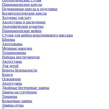
Ортопедические стулья
Парикмахерские кресла
Педикюрные кресла и подставки
Косметологические кресла
Холдеры для тату
Аксессуары и расходники
Анатомические кушетки
Парикмахерские мойки
Стулья для шейно-воротникового массажа
Ширмы
Автотовары
Меховые накидки
Толщиномеры
Наборы инструментов
Аксессуары
Для детей
Ворота безопасности
Книги
Освещение
Аксессуары
Двойные бестеневые лампы
Лампы на струбцине
Торшеры
Кольцевые лампы
Лампы-лупы