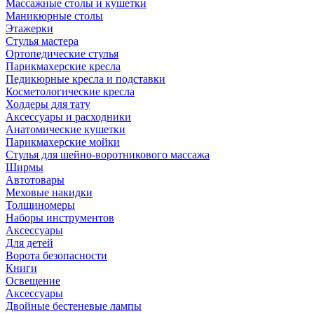
Массажные столы и кушетки
Маникюрные столы
Этажерки
Стулья мастера
Ортопедические стулья
Парикмахерские кресла
Педикюрные кресла и подставки
Косметологические кресла
Холдеры для тату
Аксессуары и расходники
Анатомические кушетки
Парикмахерские мойки
Стулья для шейно-воротникового массажа
Ширмы
Автотовары
Меховые накидки
Толщиномеры
Наборы инструментов
Аксессуары
Для детей
Ворота безопасности
Книги
Освещение
Аксессуары
Двойные бестеневые лампы