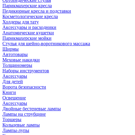
Ортопедические стулья
Парикмахерские кресла
Педикюрные кресла и подставки
Косметологические кресла
Холдеры для тату
Аксессуары и расходники
Анатомические кушетки
Парикмахерские мойки
Стулья для шейно-воротникового массажа
Ширмы
Автотовары
Меховые накидки
Толщиномеры
Наборы инструментов
Аксессуары
Для детей
Ворота безопасности
Книги
Освещение
Аксессуары
Двойные бестеневые лампы
Лампы на струбцине
Торшеры
Кольцевые лампы
Лампы-лупы