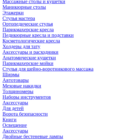
Массажные столы и кушетки
Маникюрные столы
Этажерки
Стулья мастера
Ортопедические стулья
Парикмахерские кресла
Педикюрные кресла и подставки
Косметологические кресла
Холдеры для тату
Аксессуары и расходники
Анатомические кушетки
Парикмахерские мойки
Стулья для шейно-воротникового массажа
Ширмы
Автотовары
Меховые накидки
Толщиномеры
Наборы инструментов
Аксессуары
Для детей
Ворота безопасности
Книги
Освещение
Аксессуары
Двойные бестеневые лампы