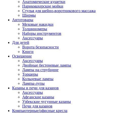
Анатомические кушетки
Парикмахерские мойки
Стулья для шейно-воротникового массажа
Ширмы
Автотовары
Меховые накидки
Толщиномеры
Наборы инструментов
Аксессуары
Для детей
Ворота безопасности
Книги
Освещение
Аксессуары
Двойные бестеневые лампы
Лампы на струбцине
Торшеры
Кольцевые лампы
Лампы-лупы
Казаны и печи для казанов
Аксессуары
Афганские казаны
Узбекские чугунные казаны
Печи для казанов
Компьютерные/офисные кресла