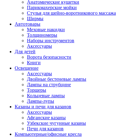
Анатомические кушетки
Парикмахерские мойки
Стулья для шейно-воротникового массажа
Ширмы
Автотовары
Меховые накидки
Толщиномеры
Наборы инструментов
Аксессуары
Для детей
Ворота безопасности
Книги
Освещение
Аксессуары
Двойные бестеневые лампы
Лампы на струбцине
Торшеры
Кольцевые лампы
Лампы-лупы
Казаны и печи для казанов
Аксессуары
Афганские казаны
Узбекские чугунные казаны
Печи для казанов
Компьютерные/офисные кресла