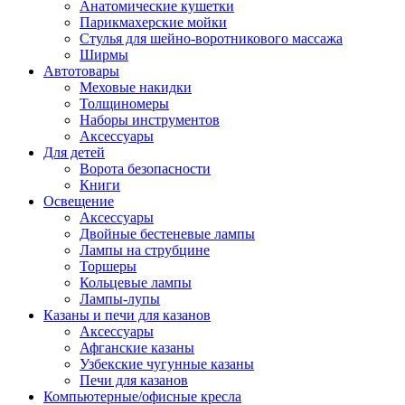
Анатомические кушетки
Парикмахерские мойки
Стулья для шейно-воротникового массажа
Ширмы
Автотовары
Меховые накидки
Толщиномеры
Наборы инструментов
Аксессуары
Для детей
Ворота безопасности
Книги
Освещение
Аксессуары
Двойные бестеневые лампы
Лампы на струбцине
Торшеры
Кольцевые лампы
Лампы-лупы
Казаны и печи для казанов
Аксессуары
Афганские казаны
Узбекские чугунные казаны
Печи для казанов
Компьютерные/офисные кресла