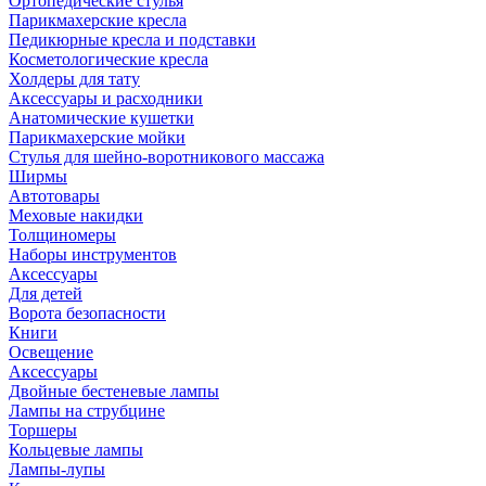
Ортопедические стулья
Парикмахерские кресла
Педикюрные кресла и подставки
Косметологические кресла
Холдеры для тату
Аксессуары и расходники
Анатомические кушетки
Парикмахерские мойки
Стулья для шейно-воротникового массажа
Ширмы
Автотовары
Меховые накидки
Толщиномеры
Наборы инструментов
Аксессуары
Для детей
Ворота безопасности
Книги
Освещение
Аксессуары
Двойные бестеневые лампы
Лампы на струбцине
Торшеры
Кольцевые лампы
Лампы-лупы