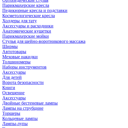
Ортопедические стулья
Парикмахерские кресла
Педикюрные кресла и подставки
Косметологические кресла
Холдеры для тату
Аксессуары и расходники
Анатомические кушетки
Парикмахерские мойки
Стулья для шейно-воротникового массажа
Ширмы
Автотовары
Меховые накидки
Толщиномеры
Наборы инструментов
Аксессуары
Для детей
Ворота безопасности
Книги
Освещение
Аксессуары
Двойные бестеневые лампы
Лампы на струбцине
Торшеры
Кольцевые лампы
Лампы-лупы