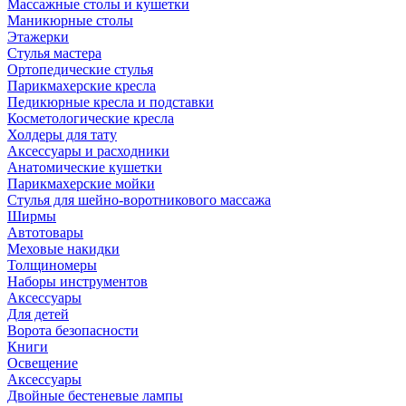
Массажные столы и кушетки
Маникюрные столы
Этажерки
Стулья мастера
Ортопедические стулья
Парикмахерские кресла
Педикюрные кресла и подставки
Косметологические кресла
Холдеры для тату
Аксессуары и расходники
Анатомические кушетки
Парикмахерские мойки
Стулья для шейно-воротникового массажа
Ширмы
Автотовары
Меховые накидки
Толщиномеры
Наборы инструментов
Аксессуары
Для детей
Ворота безопасности
Книги
Освещение
Аксессуары
Двойные бестеневые лампы