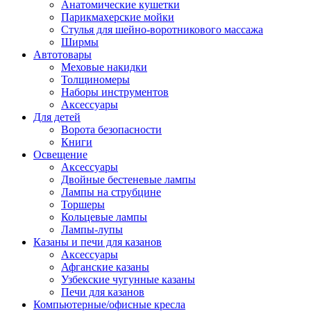
Анатомические кушетки
Парикмахерские мойки
Стулья для шейно-воротникового массажа
Ширмы
Автотовары
Меховые накидки
Толщиномеры
Наборы инструментов
Аксессуары
Для детей
Ворота безопасности
Книги
Освещение
Аксессуары
Двойные бестеневые лампы
Лампы на струбцине
Торшеры
Кольцевые лампы
Лампы-лупы
Казаны и печи для казанов
Аксессуары
Афганские казаны
Узбекские чугунные казаны
Печи для казанов
Компьютерные/офисные кресла