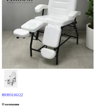
89393116122
О компании