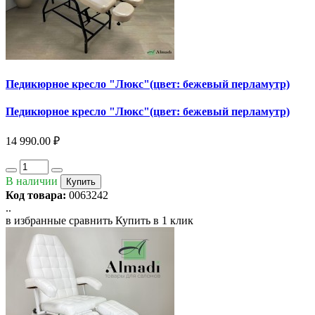
Педикюрное кресло "Люкс"(цвет: бежевый перламутр)
Педикюрное кресло "Люкс"(цвет: бежевый перламутр)
14 990.00 ₽
В наличии
Купить
Код товара:
0063242
..
в избранные
сравнить
Купить в 1 клик