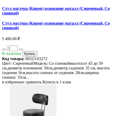
Стул мастера (Киров) основание маталл (Сиреневый, Со
спинкой)
Стул мастера (Киров) основание маталл (Сиреневый, Со
спинкой)
5 490.00 ₽
В наличии
Купить
Код товара:
00523-03272
Цвет: СиреневыйМодель: Со спинкойвысота:от 45 до 59
см,диаметр основания: 50см,диаметр сидения: 35 см, высота
сидения: 9см,высота спинки от сидения: 28см,ширина
спинки: 35см...
в избранные
сравнить
Купить в 1 клик