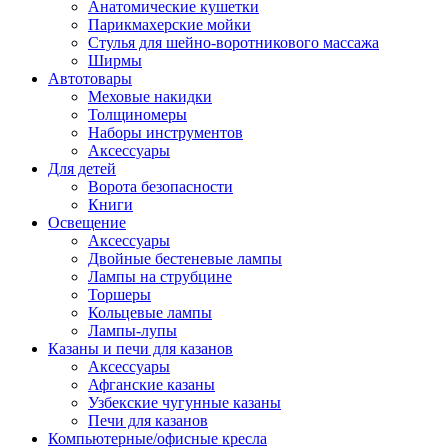
Анатомические кушетки
Парикмахерские мойки
Стулья для шейно-воротникового массажа
Ширмы
Автотовары
Меховые накидки
Толщиномеры
Наборы инструментов
Аксессуары
Для детей
Ворота безопасности
Книги
Освещение
Аксессуары
Двойные бестеневые лампы
Лампы на струбцине
Торшеры
Кольцевые лампы
Лампы-лупы
Казаны и печи для казанов
Аксессуары
Афганские казаны
Узбекские чугунные казаны
Печи для казанов
Компьютерные/офисные кресла