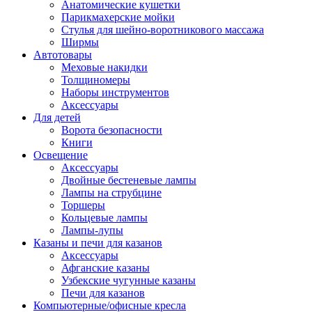
Анатомические кушетки
Парикмахерские мойки
Стулья для шейно-воротникового массажа
Ширмы
Автотовары
Меховые накидки
Толщиномеры
Наборы инструментов
Аксессуары
Для детей
Ворота безопасности
Книги
Освещение
Аксессуары
Двойные бестеневые лампы
Лампы на струбцине
Торшеры
Кольцевые лампы
Лампы-лупы
Казаны и печи для казанов
Аксессуары
Афганские казаны
Узбекские чугунные казаны
Печи для казанов
Компьютерные/офисные кресла