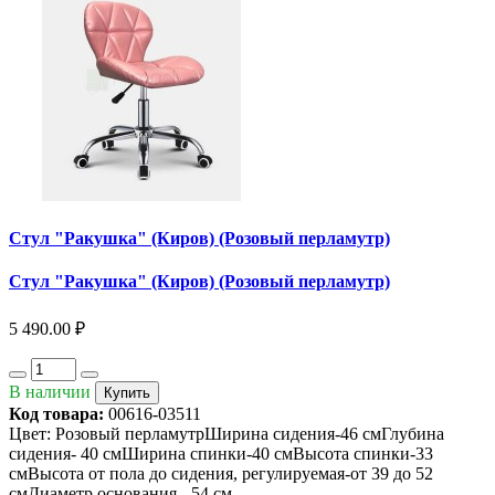
Стул "Ракушка" (Киров) (Розовый перламутр)
Стул "Ракушка" (Киров) (Розовый перламутр)
5 490.00 ₽
В наличии
Купить
Код товара:
00616-03511
Цвет: Розовый перламутрШирина сидения-46 смГлубина
сидения- 40 смШирина спинки-40 смВысота спинки-33
смВысота от пола до сидения, регулируемая-от 39 до 52
смДиаметр основания - 54 см..