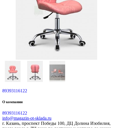
89393116122
О компании
89393116122
info@magazin-ot-sklada.ru
г. Казань, проспект Победы 100, ДЦ Долина Изобилия,