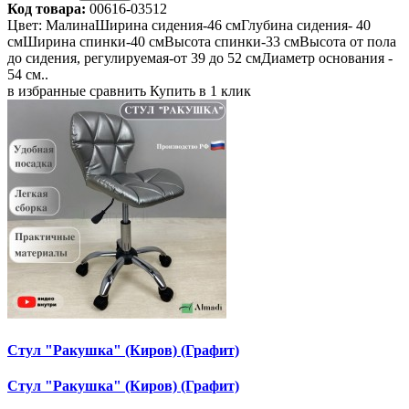
Код товара:
00616-03512
Цвет: МалинаШирина сидения-46 смГлубина сидения- 40
смШирина спинки-40 смВысота спинки-33 смВысота от пола
до сидения, регулируемая-от 39 до 52 смДиаметр основания -
54 см..
в избранные
сравнить
Купить в 1 клик
Стул "Ракушка" (Киров) (Графит)
Стул "Ракушка" (Киров) (Графит)