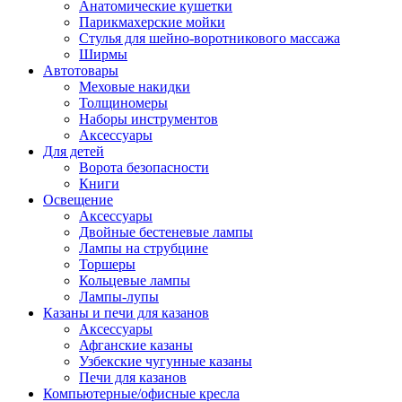
Анатомические кушетки
Парикмахерские мойки
Стулья для шейно-воротникового массажа
Ширмы
Автотовары
Меховые накидки
Толщиномеры
Наборы инструментов
Аксессуары
Для детей
Ворота безопасности
Книги
Освещение
Аксессуары
Двойные бестеневые лампы
Лампы на струбцине
Торшеры
Кольцевые лампы
Лампы-лупы
Казаны и печи для казанов
Аксессуары
Афганские казаны
Узбекские чугунные казаны
Печи для казанов
Компьютерные/офисные кресла