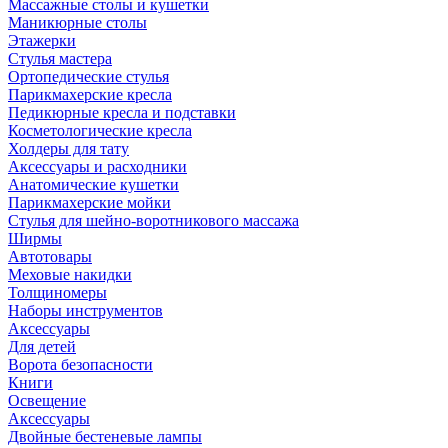
Массажные столы и кушетки
Маникюрные столы
Этажерки
Стулья мастера
Ортопедические стулья
Парикмахерские кресла
Педикюрные кресла и подставки
Косметологические кресла
Холдеры для тату
Аксессуары и расходники
Анатомические кушетки
Парикмахерские мойки
Стулья для шейно-воротникового массажа
Ширмы
Автотовары
Меховые накидки
Толщиномеры
Наборы инструментов
Аксессуары
Для детей
Ворота безопасности
Книги
Освещение
Аксессуары
Двойные бестеневые лампы