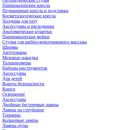
Ортопедические стулья
Парикмахерские кресла
Педикюрные кресла и подставки
Косметологические кресла
Холдеры для тату
Аксессуары и расходники
Анатомические кушетки
Парикмахерские мойки
Стулья для шейно-воротникового массажа
Ширмы
Автотовары
Меховые накидки
Толщиномеры
Наборы инструментов
Аксессуары
Для детей
Ворота безопасности
Книги
Освещение
Аксессуары
Двойные бестеневые лампы
Лампы на струбцине
Торшеры
Кольцевые лампы
Лампы-лупы