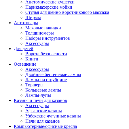
Анатомические кушетки
Парикмахерские мойки
Стулья для шейно-воротникового массажа
Ширмы
Автотовары
Меховые накидки
Толщиномеры
Наборы инструментов
Аксессуары
Для детей
Ворота безопасности
Книги
Освещение
Аксессуары
Двойные бестеневые лампы
Лампы на струбцине
Торшеры
Кольцевые лампы
Лампы-лупы
Казаны и печи для казанов
Аксессуары
Афганские казаны
Узбекские чугунные казаны
Печи для казанов
Компьютерные/офисные кресла