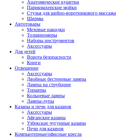
Анатомические кушетки
Парикмахерские мойки
Стулья для шейно-воротникового массажа
Ширмы
Автотовары
Меховые накидки
Толщиномеры
Наборы инструментов
Аксессуары
Для детей
Ворота безопасности
Книги
Освещение
Аксессуары
Двойные бестеневые лампы
Лампы на струбцине
Торшеры
Кольцевые лампы
Лампы-лупы
Казаны и печи для казанов
Аксессуары
Афганские казаны
Узбекские чугунные казаны
Печи для казанов
Компьютерные/офисные кресла