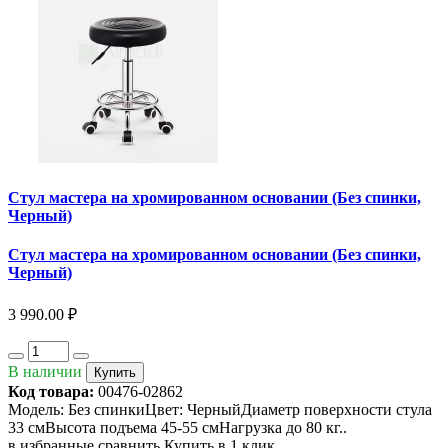
Стул мастера на хромированном основании (Без спинки,
Черный)
Стул мастера на хромированном основании (Без спинки,
Черный)
3 990.00 ₽
В наличии
Купить
Код товара:
00476-02862
Модель: Без спинкиЦвет: ЧерныйДиаметр поверхности стула
33 смВысота подъема 45-55 смНагрузка до 80 кг..
в избранные
сравнить
Купить в 1 клик