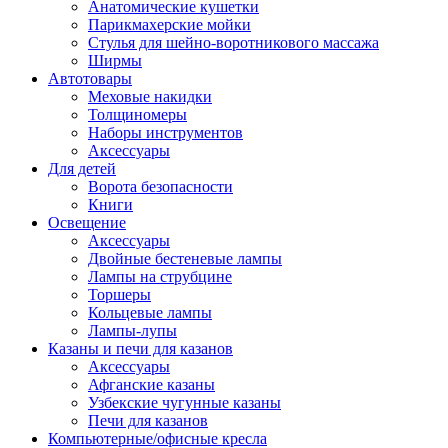
Анатомические кушетки
Парикмахерские мойки
Стулья для шейно-воротникового массажа
Ширмы
Автотовары
Меховые накидки
Толщиномеры
Наборы инструментов
Аксессуары
Для детей
Ворота безопасности
Книги
Освещение
Аксессуары
Двойные бестеневые лампы
Лампы на струбцине
Торшеры
Кольцевые лампы
Лампы-лупы
Казаны и печи для казанов
Аксессуары
Афганские казаны
Узбекские чугунные казаны
Печи для казанов
Компьютерные/офисные кресла